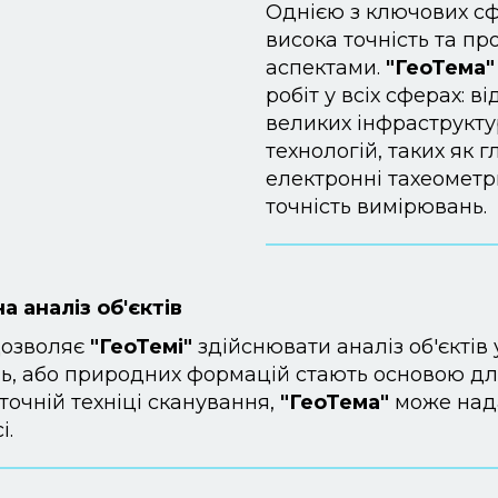
Однією з ключових сфе
висока точність та п
аспектами.
"ГеоТема"
робіт у всіх сферах: 
великих інфраструкту
технологій, таких як г
електронні тахеометри
точність вимірювань.
а аналіз об'єктів
дозволяє
"ГеоТемі"
здійснювати аналіз об'єктів 
ель, або природних формацій стають основою д
точній техніці сканування,
"ГеоТема"
може нада
і.