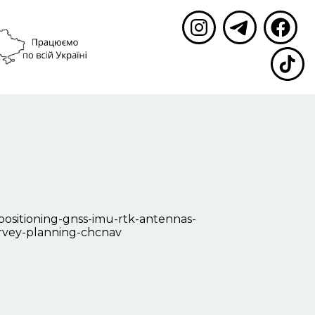
Працюємо по всій
+38 (068) 005 21 03
Україні
рологія
|
Землеустрій
|
Наші