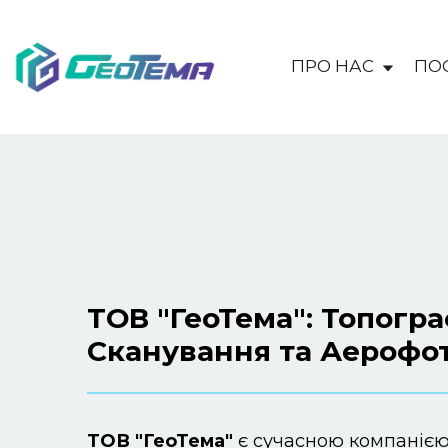
ПРО НАС
ПО
Топографія
|
Геодезія
|
Ска
ТОВ "ГеоТема": Топограф
Сканування та Аерофо
ТОВ "ГеоТема"
є сучасною компанією,