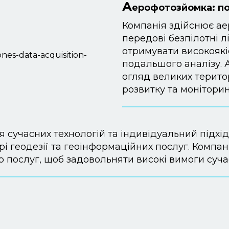
А
ерофотозйомка: по
Компанія здійснює а
передові безпілотні л
отримувати високоякі
подальшого аналізу. 
огляд великих терито
розвитку та монітори
 сучасних технологій та індивідуальний підхід
і геодезії та геоінформаційних послуг. Компа
р послуг, щоб задовольняти високі вимоги суча