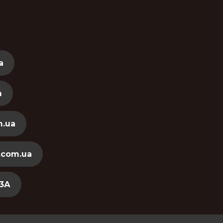
a
m
.ua
.com.ua
 3А