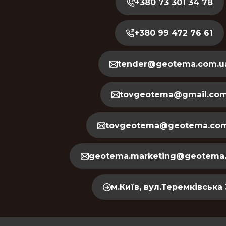
+380 73 301 34 78
+380 99 472 76 61
tender@geotema.com.u
tovgeotema@gmail.co
tovgeotema@geotema.com
geotema.marketing@geotema
м.Київ, вул.Теремківська