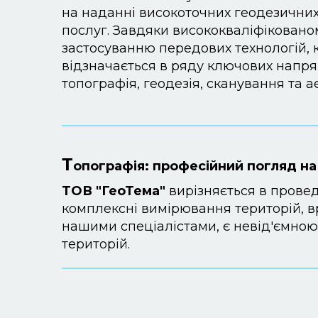
на наданні високоточних геодезичних
послуг. Завдяки висококваліфіковано
застосуванню передових технологій, 
відзначається в ряду ключових напрям
топографія, геодезія, сканування та 
Т
опографія: професійний погляд н
ТОВ "ГеоТема"
вирізняється в провед
комплексні вимірювання територій, в
нашими спеціалістами, є невід'ємною
територій.