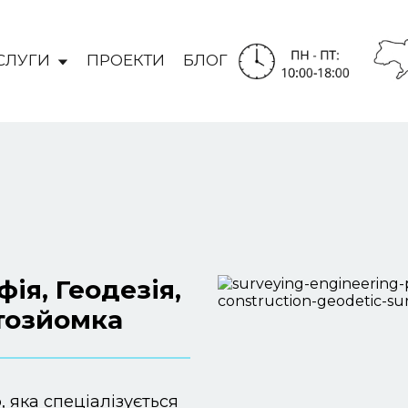
Пн-Сб: 09:00 -
20:00
СЛУГИ
ПРОЕКТИ
БЛОГ
нування
|
Аерофотозйомка
|
Гід
проекти
|
Контакти
|
Блог
ія, Геодезія,
тозйомка
 яка спеціалізується