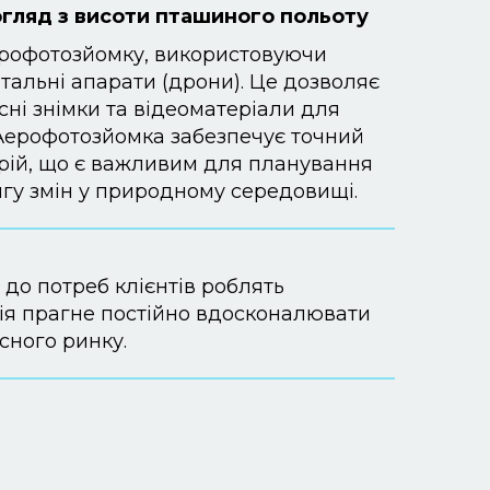
гляд з висоти пташиного польоту
ерофотозйомку, використовуючи
італьні апарати (дрони). Це дозволяє
сні знімки та відеоматеріали для
Аерофотозйомка забезпечує точний
рій, що є важливим для планування
нгу змін у природному середовищі.
 до потреб клієнтів роблять
нія прагне постійно вдосконалювати
сного ринку.