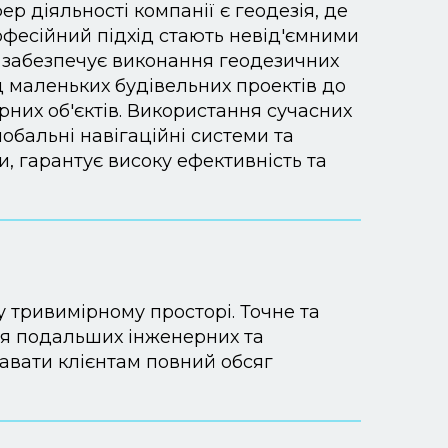
р діяльності компанії є геодезія, де
рофесійний підхід стають невід'ємними
забезпечує виконання геодезичних
від маленьких будівельних проектів до
рних об'єктів. Використання сучасних
лобальні навігаційні системи та
, гарантує високу ефективність та
у тривимірному просторі. Точне та
ля подальших інженерних та
вати клієнтам повний обсяг