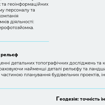
 та геоінформаційних
му персоналу та
компанія
ків діяльності:
аерофотозйомка.
а рельєф
енні детальних топографічних досліджень та к
раховуючи найменші деталі рельєфу та ландшаф
 частиною планування будівельних проектів, ін
Г
еодезія: точність 